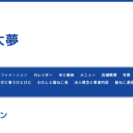
大夢
ンフォメーション
カレンダー
本と雑貨
メニュー
店舗情報
写真
かぜに集うひとびと
わたしと福ねこ舎
法人理念と事業内容
福ねこ通
ン