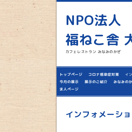
NPO法人
福ねこ舎 
カフェレストラン みなみのかぜ
トップページ
コロナ感染症対策
イ
今月の展示
展示のご紹介
みなみの
求人ページ
インフォメーショ