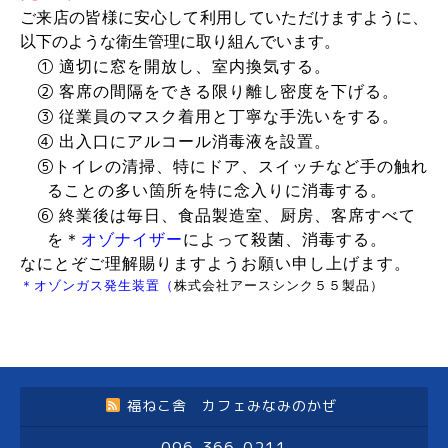
ご来店の皆様に安心して利用していただけますように、
以下のような衛生管理に取り組んでいます。
①
適切に窓を開放し、室内換気する。
②
客席の間隔をできる限り離し密度を下げる。
③
従業員のマスク着用と丁寧な手洗いをする。
④
出入口にアルコール消毒液を設置。
⑤
トイレの清掃、特にドア、スイッチなど手の触れ
ることの多い箇所を特に念入りに消毒する。
⑥
終業後は毎日、食品製造室、厨房、客席すべて
を＊
オゾナイザー
によって殺菌、消毒する。
なにとぞご理解賜りますようお願い申し上げます。
＊オゾンガス発生装置（
株式会社アースシンク５５製品）
福ねこ舎 カフェみなみのかぜ