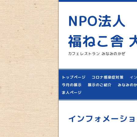
NPO法人
福ねこ舎 
カフェレストラン みなみのかぜ
トップページ
コロナ感染症対策
イ
今月の展示
展示のご紹介
みなみの
求人ページ
インフォメーショ