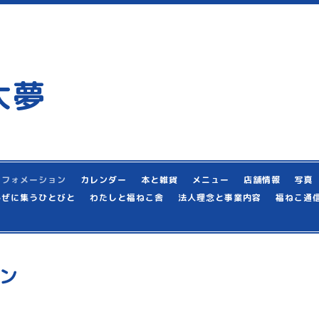
大夢
ンフォメーション
カレンダー
本と雑貨
メニュー
店舗情報
写真
かぜに集うひとびと
わたしと福ねこ舎
法人理念と事業内容
福ねこ通
ン