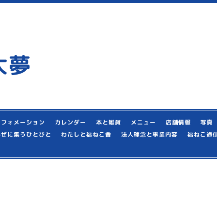
大夢
ンフォメーション
カレンダー
本と雑貨
メニュー
店舗情報
写真
かぜに集うひとびと
わたしと福ねこ舎
法人理念と事業内容
福ねこ通