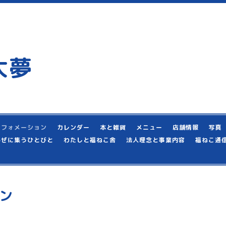
大夢
ンフォメーション
カレンダー
本と雑貨
メニュー
店舗情報
写真
かぜに集うひとびと
わたしと福ねこ舎
法人理念と事業内容
福ねこ通
ン