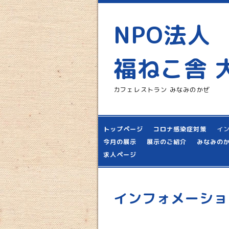
NPO法人
福ねこ舎 
カフェレストラン みなみのかぜ
トップページ
コロナ感染症対策
イ
今月の展示
展示のご紹介
みなみの
求人ページ
インフォメーショ