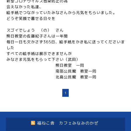
新型コロナウイルス感染防止の為
会えなかった私達、
絵手紙でつながっていたみなさんから元気をもらいました。
どうぞ笑顔で暮せる日々を
スゴイでしょう （の） さん
熊日教室の佐藤紀子さんは一年間
毎日一日も欠かさず365日、絵手紙をかき私に送ってくださいま
した
すべての絵手紙は展示できませんが
みなさま元気をもらって下さい（武田）
熊日教室 一同
南部公民館 教室一同
北島公民館 教室一同
1
福ねこ舎 カフェみなみのかぜ