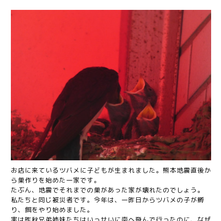
お店に来ているツバメに子どもが生まれました。熊本地震
直後か
ら巣作りを始めた一家です。
たぶん、地震でそれま
での巣があった家が壊れたのでしょう。
私たちと同じ被災
者です。今年は、一昨日からツバメの子が孵
り、餌をやり
始めました。
実は昨秋兄弟姉妹たちはいっせいに南へ飛んで行ったのに、な
ぜ