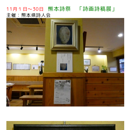
熊本詩祭 「詩画詩稿展」
11月１日〜30日
主催：熊本県詩人会