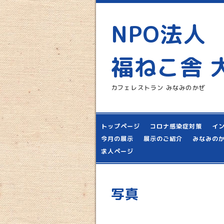
NPO法人
福ねこ舎 
カフェレストラン みなみのかぜ
トップページ
コロナ感染症対策
イ
今月の展示
展示のご紹介
みなみの
求人ページ
写真