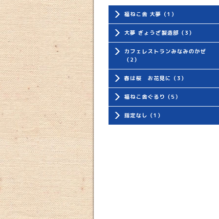
福ねこ舎 大夢（1）
大夢 ぎょうざ製造部（3）
カフェレストランみなみのかぜ
（2）
春は桜 お花見に（3）
福ねこ舎ぐるり（5）
指定なし（1）