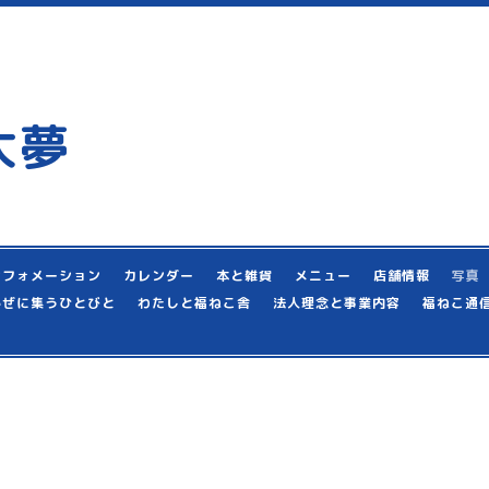
大夢
ンフォメーション
カレンダー
本と雑貨
メニュー
店舗情報
写真
かぜに集うひとびと
わたしと福ねこ舎
法人理念と事業内容
福ねこ通