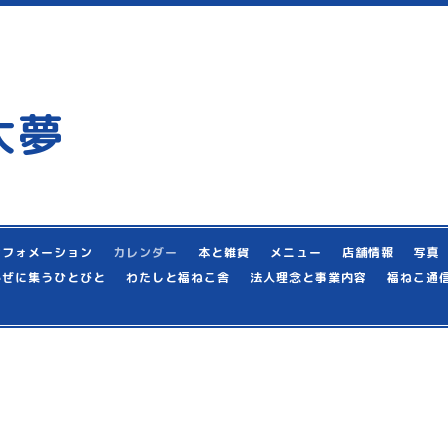
大夢
ンフォメーション
カレンダー
本と雑貨
メニュー
店舗情報
写真
かぜに集うひとびと
わたしと福ねこ舎
法人理念と事業内容
福ねこ通