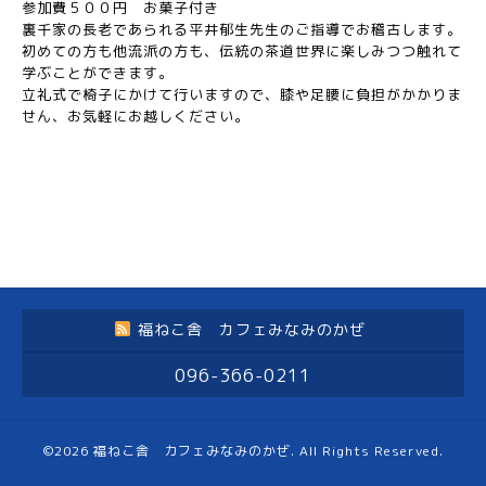
参加費５００円 お菓子付き
裏千家の長老であられる平井郁生先生のご指導でお稽古します。
初めての方も他流派の方も、伝統の茶道世界に楽しみつつ触れて
学ぶことができます。
立礼式で椅子にかけて行いますので、膝や足腰に負担がかかりま
せん、お気軽にお越しください。
福ねこ舎 カフェみなみのかぜ
096-366-0211
©2026
福ねこ舎 カフェみなみのかぜ
. All Rights Reserved.