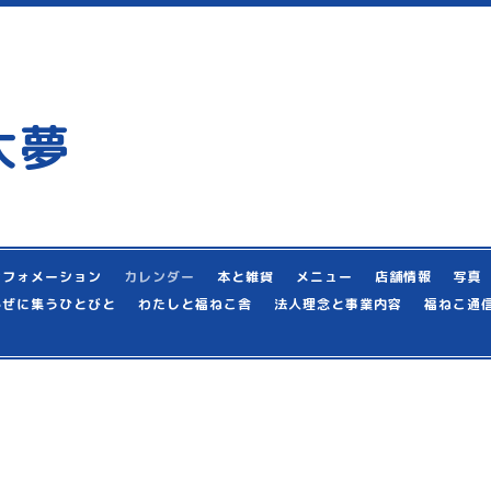
大夢
ンフォメーション
カレンダー
本と雑貨
メニュー
店舗情報
写真
かぜに集うひとびと
わたしと福ねこ舎
法人理念と事業内容
福ねこ通