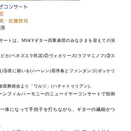
ぜコンサート
奏団
資・近藤哲司
開演
サートは、
MSKY
ギター四重奏団のみなさまを迎えての演
カピカ
(
ベネズエラ民謡
)
②ヴォカリーズ
(
ラフマニノフ
)
③ス
吾
)
⑤星に願いを
(
ハーレン
)
⑥序奏とファンダンゴ
(
ボッケリ
仮面舞踏会より「ワルツ」
(
ハチャトゥリアン
)
。
ーンフィルハーモニーのニューイヤーコンサートで恒例
場一体になって手拍子を打ちながら、ギターの繊細かつ
。