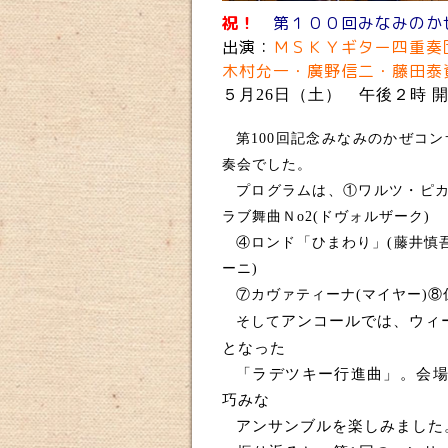
祝！
第１００回みなみのか
出演：
ＭＳＫＹギター四重
木村允一・廣野信二・藤田泰
５月26日（土） 午後２時 
第
100
回記念みなみのかぜコン
奏会でした。
プログラムは、①ワルツ・ピ
ラブ舞曲Ｎ
o2(
ドヴォルザーク
)
④ロンド「ひまわり」
(
藤井慎
ーニ
)
⑦カヴァティーナ
(
マイヤー
)
⑧
アンコールでは、ウィ
そして
となった
「ラデツキー行進曲」。会
巧みな
アンサンブルを楽しみました