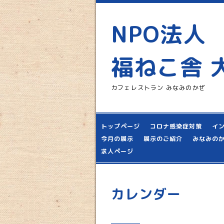
NPO法人
福ねこ舎 
カフェレストラン みなみのかぜ
トップページ
コロナ感染症対策
イ
今月の展示
展示のご紹介
みなみの
求人ページ
カレンダー