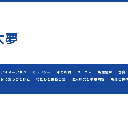
大夢
ンフォメーション
カレンダー
本と雑貨
メニュー
店舗情報
写真
かぜに集うひとびと
わたしと福ねこ舎
法人理念と事業内容
福ねこ通