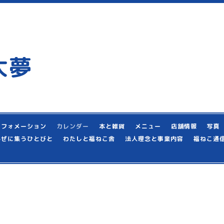
大夢
ンフォメーション
カレンダー
本と雑貨
メニュー
店舗情報
写真
かぜに集うひとびと
わたしと福ねこ舎
法人理念と事業内容
福ねこ通