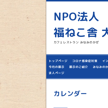
NPO法人
福ねこ舎 
カフェレストラン みなみのかぜ
トップページ
コロナ感染症対策
イ
今月の展示
展示のご紹介
みなみの
求人ページ
カレンダー